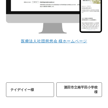
で役に立ちたい
益が残らない仕事になってしまって
た…
2026.07.29
医療法人社団慈悠会 様ホームページ
酒田市立南平田小学校
テイデイイー様
様