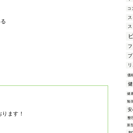
コ
を
ス
いる
ス
フ
き
ブ
リ
価
健
健
勉
安
おります！
整
。
新