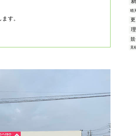
晴
します。
更
競
見