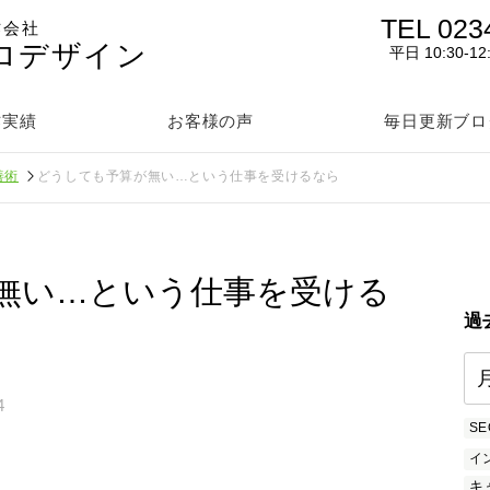
TEL 023
作会社
ロデザイン
平日 10:30-12
作実績
お客様の声
毎日更新ブロ
善術
どうしても予算が無い…という仕事を受けるなら
無い…という仕事を受ける
過
4
SE
イ
キ