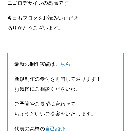
しまって
って行くときって8～9割方雨なんです
ニゴロデザインの高橋です。
よね
2026.07.28
今日もブログをお読みいただき
ありがとうございます。
最新の制作実績は
こちら
新規制作の受付を再開しております！
お気軽にご相談くださいね。
ご予算やご要望に合わせて
ちょうどいいご提案をいたします。
代表の高橋の
自己紹介