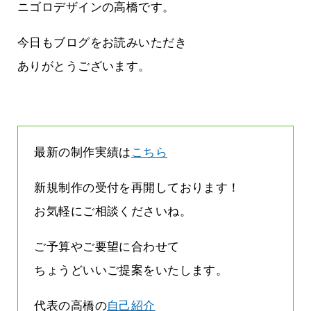
しまって
って行くときって8～9割方雨なんです
ニゴロデザインの高橋です。
よね
2026.07.28
今日もブログをお読みいただき
ありがとうございます。
最新の制作実績は
こちら
新規制作の受付を再開しております！
お気軽にご相談くださいね。
ご予算やご要望に合わせて
ちょうどいいご提案をいたします。
代表の高橋の
自己紹介