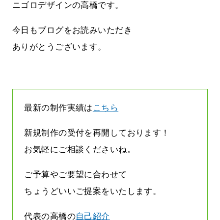
って
って行くときって8～9割方雨なんです
ニゴロデザインの高橋です。
よね
2026.07.28
今日もブログをお読みいただき
ありがとうございます。
最新の制作実績は
こちら
新規制作の受付を再開しております！
お気軽にご相談くださいね。
ご予算やご要望に合わせて
ちょうどいいご提案をいたします。
代表の高橋の
自己紹介