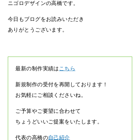
てしまって
って行くときって8～9割方雨なんです
ニゴロデザインの高橋です。
よね
2026.07.28
今日もブログをお読みいただき
ありがとうございます。
最新の制作実績は
こちら
新規制作の受付を再開しております！
お気軽にご相談くださいね。
ご予算やご要望に合わせて
ちょうどいいご提案をいたします。
代表の高橋の
自己紹介