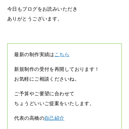
しまって
って行くときって8～9割方雨なんです
よね
今日もブログをお読みいただき
2026.07.28
ありがとうございます。
最新の制作実績は
こちら
新規制作の受付を再開しております！
お気軽にご相談くださいね。
ご予算やご要望に合わせて
ちょうどいいご提案をいたします。
代表の高橋の
自己紹介