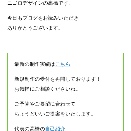
しまって
って行くときって8～9割方雨なんです
ニゴロデザインの高橋です。
よね
2026.07.28
今日もブログをお読みいただき
ありがとうございます。
最新の制作実績は
こちら
新規制作の受付を再開しております！
お気軽にご相談くださいね。
ご予算やご要望に合わせて
ちょうどいいご提案をいたします。
代表の高橋の
自己紹介