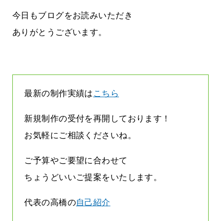
しまって
って行くときって8～9割方雨なんです
よね
今日もブログをお読みいただき
2026.07.28
ありがとうございます。
最新の制作実績は
こちら
新規制作の受付を再開しております！
お気軽にご相談くださいね。
ご予算やご要望に合わせて
ちょうどいいご提案をいたします。
代表の高橋の
自己紹介