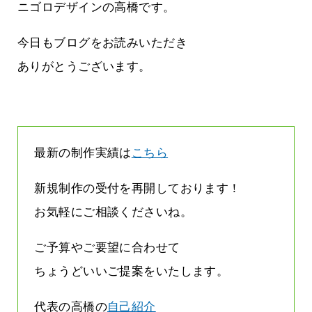
しまって
って行くときって8～9割方雨なんです
ニゴロデザインの高橋です。
よね
2026.07.28
今日もブログをお読みいただき
ありがとうございます。
最新の制作実績は
こちら
新規制作の受付を再開しております！
お気軽にご相談くださいね。
ご予算やご要望に合わせて
ちょうどいいご提案をいたします。
代表の高橋の
自己紹介