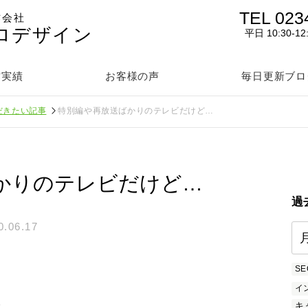
TEL 023
作会社
ロデザイン
平日 10:30-12
作実績
お客様の声
毎日更新ブロ
だきたい記事
特別編や再放送ばかりのテレビだけど…
かりのテレビだけど…
過
0.06.17
SE
イ
を
キ