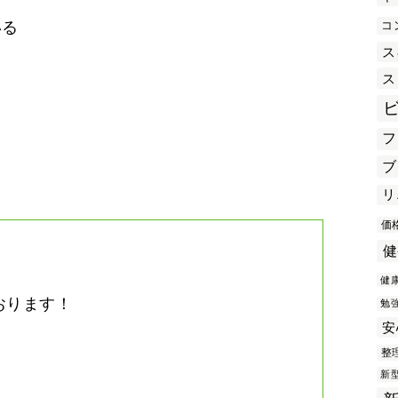
コ
いる
ス
ス
き
フ
ブ
リ
価
健
健
おります！
勉
安
。
整
新