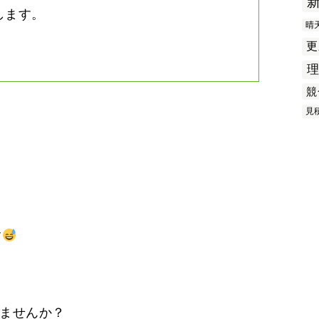
します。
晴
更
競
見
す
えませんか？