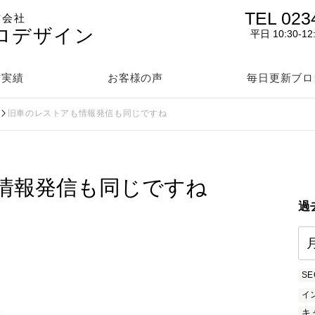
TEL 023
作会社
ロデザイン
平日 10:30-12
作実績
お客様の声
毎日更新ブロ
旧車のレストアも情報発信も同じですね
情報発信も同じですね
過
SE
イ
を
キ