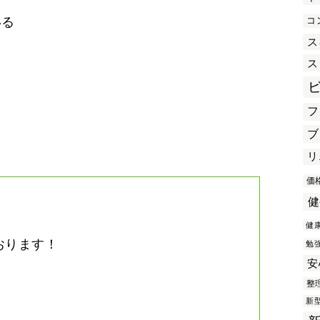
コ
いる
ス
ス
き
フ
ブ
リ
価
健
健
おります！
勉
安
。
整
新