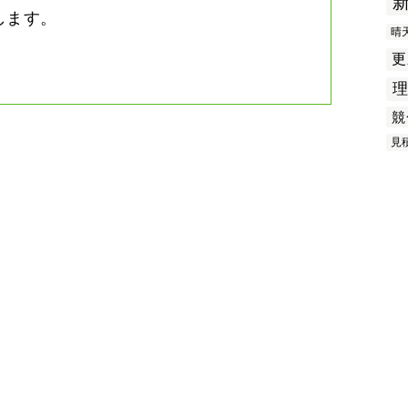
します。
晴
更
競
見