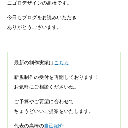
しまって
って行くときって8～9割方雨なんです
ニゴロデザインの高橋です。
よね
2026.07.28
今日もブログをお読みいただき
ありがとうございます。
最新の制作実績は
こちら
新規制作の受付を再開しております！
お気軽にご相談くださいね。
ご予算やご要望に合わせて
ちょうどいいご提案をいたします。
代表の高橋の
自己紹介