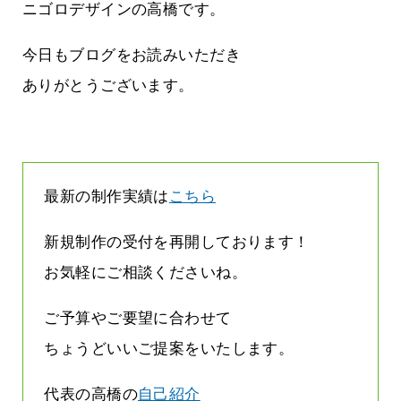
てしまって
って行くときって8～9割方雨なんです
ニゴロデザインの高橋です。
よね
2026.07.28
今日もブログをお読みいただき
ありがとうございます。
最新の制作実績は
こちら
新規制作の受付を再開しております！
お気軽にご相談くださいね。
ご予算やご要望に合わせて
ちょうどいいご提案をいたします。
代表の高橋の
自己紹介