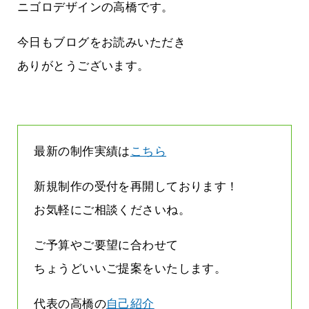
まって
って行くときって8～9割方雨なんです
ニゴロデザインの高橋です。
よね
2026.07.28
今日もブログをお読みいただき
ありがとうございます。
最新の制作実績は
こちら
新規制作の受付を再開しております！
お気軽にご相談くださいね。
ご予算やご要望に合わせて
ちょうどいいご提案をいたします。
代表の高橋の
自己紹介