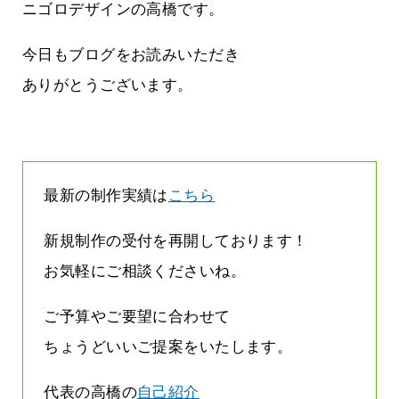
しまって
って行くときって8～9割方雨なんです
ニゴロデザインの高橋です。
よね
2026.07.28
今日もブログをお読みいただき
ありがとうございます。
最新の制作実績は
こちら
新規制作の受付を再開しております！
お気軽にご相談くださいね。
ご予算やご要望に合わせて
ちょうどいいご提案をいたします。
代表の高橋の
自己紹介