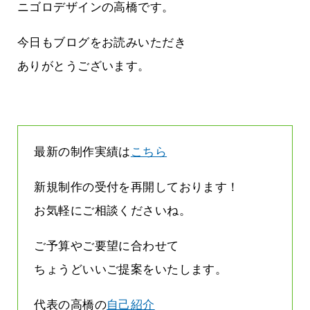
まって
って行くときって8～9割方雨なんです
ニゴロデザインの高橋です。
よね
2026.07.28
今日もブログをお読みいただき
ありがとうございます。
最新の制作実績は
こちら
新規制作の受付を再開しております！
お気軽にご相談くださいね。
ご予算やご要望に合わせて
ちょうどいいご提案をいたします。
代表の高橋の
自己紹介