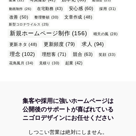
健康
(22)
勉強会
(23)
安心感
(60)
在宅勤務
(43)
採用
(31)
動画制作
(26)
改善
(50)
文章作成
(48)
整理整頓
(30)
新型コロナウイルス
(25)
新規ホームページ制作
(156)
晴天の風
(28)
求人
(94)
更新頻度
(79)
更新ネタ
(48)
理念
(102)
理想客
(71)
競合
(63)
笑顔
(33)
起業
(42)
花鳥風月
(34)
見積り
(30)
集客や採用に強いホームページは
公開後のサポートが喜ばれている
ニゴロデザインにお任せください
しつこい営業は絶対にしません。