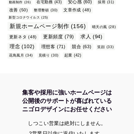
安心感
(60)
在宅勤務
(43)
採用
(31)
動画制作
(26)
改善
(50)
文章作成
(48)
整理整頓
(30)
新型コロナウイルス
(25)
新規ホームページ制作
(156)
晴天の風
(28)
求人
(94)
更新頻度
(79)
更新ネタ
(48)
理念
(102)
理想客
(71)
競合
(63)
笑顔
(33)
起業
(42)
花鳥風月
(34)
見積り
(30)
集客や採用に強いホームページは
公開後のサポートが喜ばれている
ニゴロデザインにお任せください
しつこい営業は絶対にしません。
2営業日以内に返信いたします。