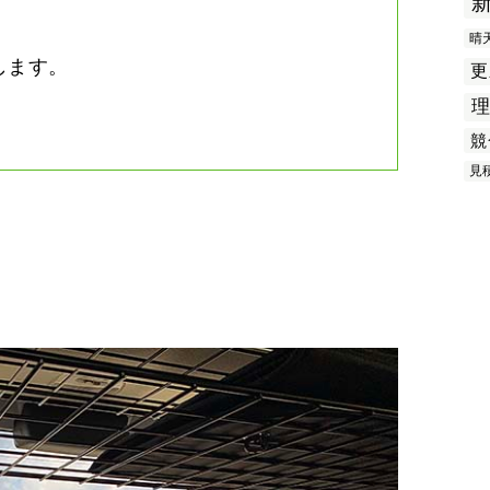
晴
します。
更
競
見