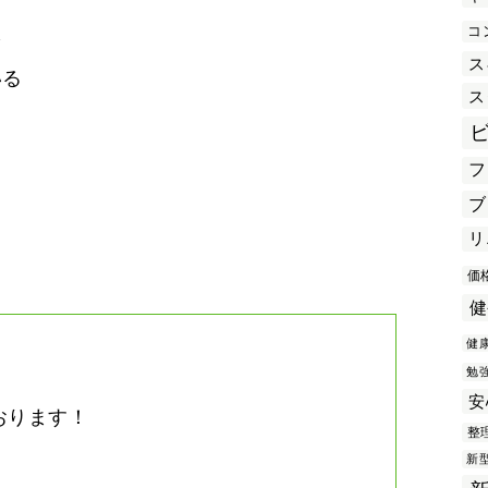
コ
を
ス
いる
ス
フ
き
ブ
リ
価
健
健
勉
安
おります！
整
。
新