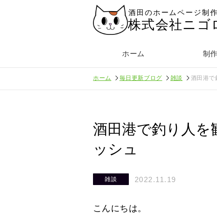
酒田のホームページ制
株式会社ニゴ
ホーム
制
ホーム
毎日更新ブログ
雑談
酒田港で
酒田港で釣り人を
ッシュ
2022.11.19
雑談
こんにちは。