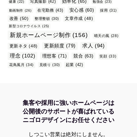
効率化
(65)
写真撮影
(42)
健康
(22)
勉強会
(23)
安心感
(60)
在宅勤務
(43)
採用
(31)
動画制作
(26)
改善
(50)
文章作成
(48)
整理整頓
(30)
新型コロナウイルス
(25)
新規ホームページ制作
(156)
晴天の風
(28)
求人
(94)
更新頻度
(79)
更新ネタ
(48)
理念
(102)
理想客
(71)
競合
(63)
笑顔
(33)
起業
(42)
花鳥風月
(34)
見積り
(30)
集客や採用に強いホームページは
公開後のサポートが喜ばれている
ニゴロデザインにお任せください
しつこい営業は絶対にしません。