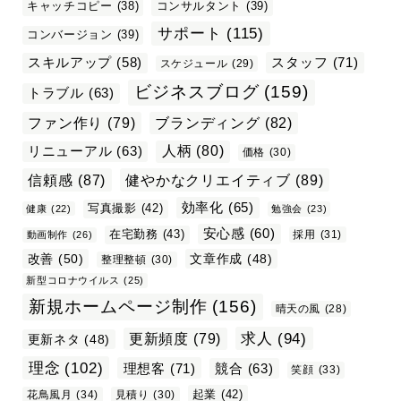
キャッチコピー
(38)
コンサルタント
(39)
サポート
(115)
コンバージョン
(39)
スタッフ
(71)
スキルアップ
(58)
スケジュール
(29)
ビジネスブログ
(159)
トラブル
(63)
ファン作り
(79)
ブランディング
(82)
リニューアル
(63)
人柄
(80)
価格
(30)
信頼感
(87)
健やかなクリエイティブ
(89)
効率化
(65)
写真撮影
(42)
健康
(22)
勉強会
(23)
安心感
(60)
在宅勤務
(43)
採用
(31)
動画制作
(26)
改善
(50)
文章作成
(48)
整理整頓
(30)
新型コロナウイルス
(25)
新規ホームページ制作
(156)
晴天の風
(28)
求人
(94)
更新頻度
(79)
更新ネタ
(48)
理念
(102)
理想客
(71)
競合
(63)
笑顔
(33)
起業
(42)
花鳥風月
(34)
見積り
(30)