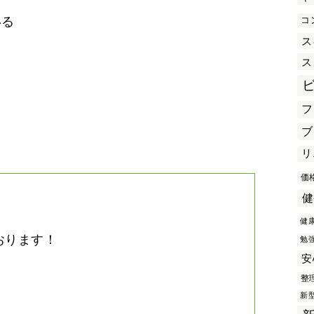
コ
いる
ス
ス
き
フ
ブ
リ
価
健
健
おります！
勉
安
。
整
新