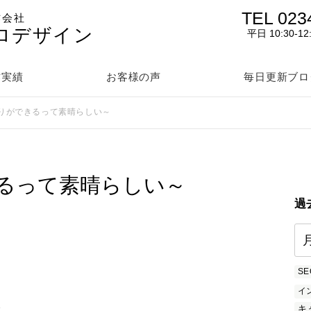
TEL 023
作会社
ロデザイン
平日 10:30-12
作実績
お客様の声
毎日更新ブロ
りができるって素晴らしい～
るって素晴らしい～
過
SE
イ
を
キ