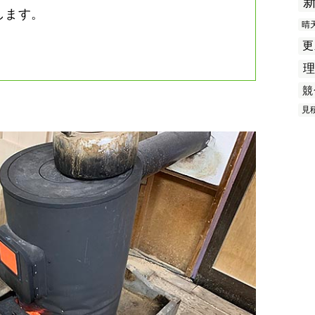
します。
晴
更
競
見