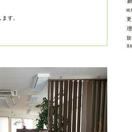
晴
します。
更
競
見