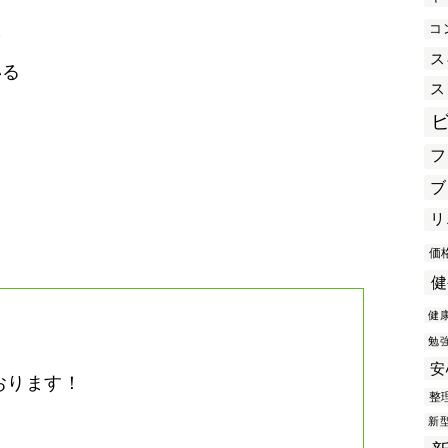
コ
を
ス
いる
ス
フ
き
ブ
リ
価
健
健
勉
安
おります！
整
。
新