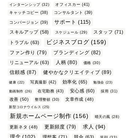
オフィスカー
(41)
インターンシップ
(32)
キャッチコピー
(38)
コンサルタント
(39)
サポート
(115)
コンバージョン
(39)
スタッフ
(71)
スキルアップ
(58)
スケジュール
(29)
ビジネスブログ
(159)
トラブル
(63)
ファン作り
(79)
ブランディング
(82)
リニューアル
(63)
人柄
(80)
価格
(30)
信頼感
(87)
健やかなクリエイティブ
(89)
効率化
(65)
写真撮影
(42)
健康
(22)
勉強会
(23)
安心感
(60)
在宅勤務
(43)
採用
(31)
動画制作
(26)
改善
(50)
文章作成
(48)
整理整頓
(30)
新型コロナウイルス
(25)
新規ホームページ制作
(156)
晴天の風
(28)
求人
(94)
更新頻度
(79)
更新ネタ
(48)
理念
(102)
理想客
(71)
競合
(63)
笑顔
(33)