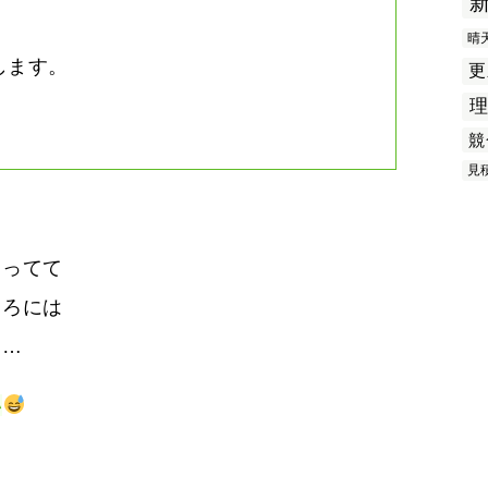
晴
します。
更
競
見
まってて
ころには
て…
い