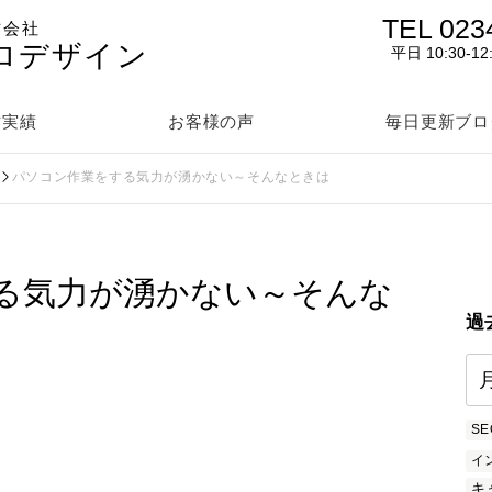
TEL 023
作会社
ロデザイン
平日 10:30-12
作実績
お客様の声
毎日更新ブロ
パソコン作業をする気力が湧かない～そんなときは
る気力が湧かない～そんな
過
SE
イ
キ