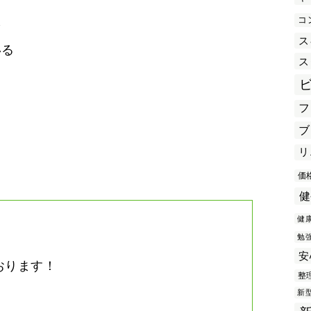
コ
を
ス
いる
ス
フ
き
ブ
リ
価
健
健
勉
安
おります！
整
。
新