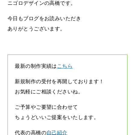
まって
って行くときって8～9割方雨なんです
ニゴロデザインの高橋です。
よね
2026.07.28
今日もブログをお読みいただき
ありがとうございます。
最新の制作実績は
こちら
新規制作の受付を再開しております！
お気軽にご相談くださいね。
ご予算やご要望に合わせて
ちょうどいいご提案をいたします。
代表の高橋の
自己紹介