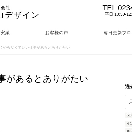
TEL 023
作会社
ロデザイン
平日 10:30-12
作実績
お客様の声
毎日更新ブロ
やらなくていい仕事があるとありがたい
事があるとありがたい
過
SE
イ
を
キ