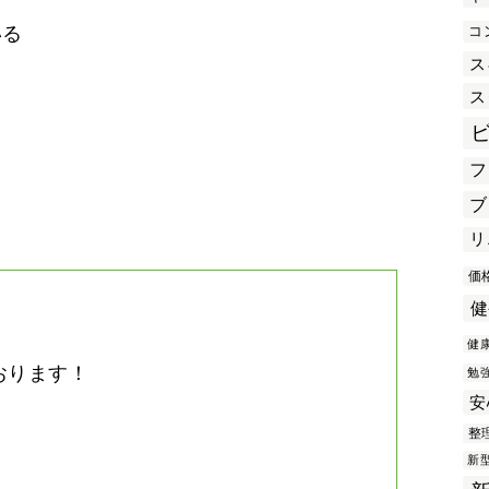
コ
いる
ス
ス
き
フ
ブ
リ
価
健
健
おります！
勉
安
。
整
新