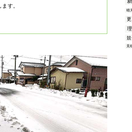
します。
晴
更
競
見