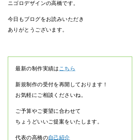
まって
って行くときって8～9割方雨なんです
ニゴロデザインの高橋です。
よね
2026.07.28
今日もブログをお読みいただき
ありがとうございます。
最新の制作実績は
こちら
新規制作の受付を再開しております！
お気軽にご相談くださいね。
ご予算やご要望に合わせて
ちょうどいいご提案をいたします。
代表の高橋の
自己紹介