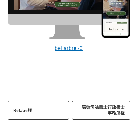
9割方雨なんです
なくまちがい探しが変わります
2026.07.27
bel.arbre 様
瑞穂司法書士行政書士
Relabe様
事務所様