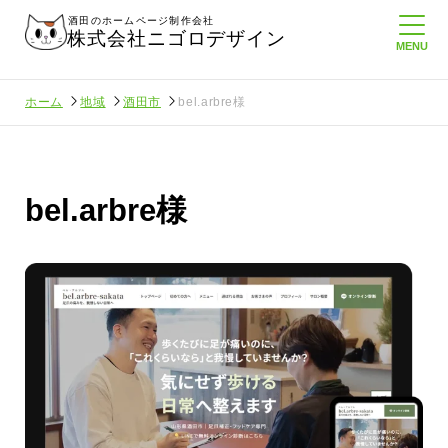
酒田のホームページ制作会社
株式会社ニゴロデザイン
ホーム
地域
酒田市
bel.arbre様
bel.arbre様
ニゴロ通信を持
ニゴロ通信８月号が届きました！まも