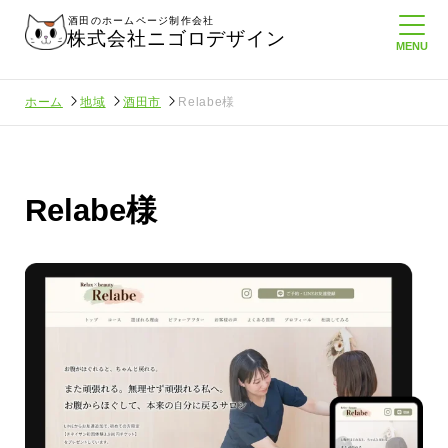
酒田のホームページ制作会社
株式会社ニゴロデザイン
ホーム
地域
酒田市
Relabe様
Relabe様
さんに負けない
メンタルに来る～！想定してたより利