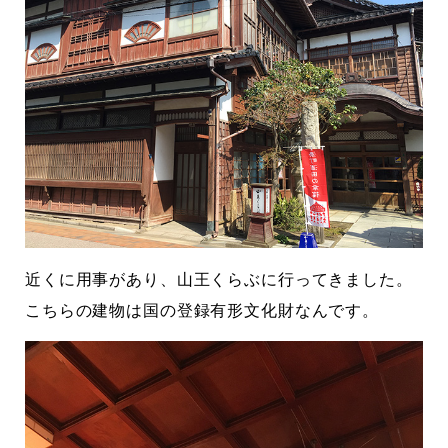
しまって
って行くときって8～9割方雨なんです
よね
2026.07.28
近くに用事があり、山王くらぶに行ってきました。
こちらの建物は国の登録有形文化財なんです。