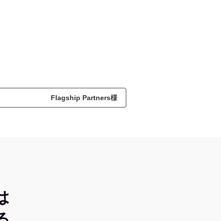
Flagship Partners様
は
る