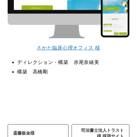
ってしまって
って行くときって8～9割方雨なんです
よね
2026.07.28
さかた臨床心理オフィス 様
ディレクション・構築 赤尾奈緒美
構築 高橋剛
司法書士法人トラスト
斎藤板金様
様 採用サイト