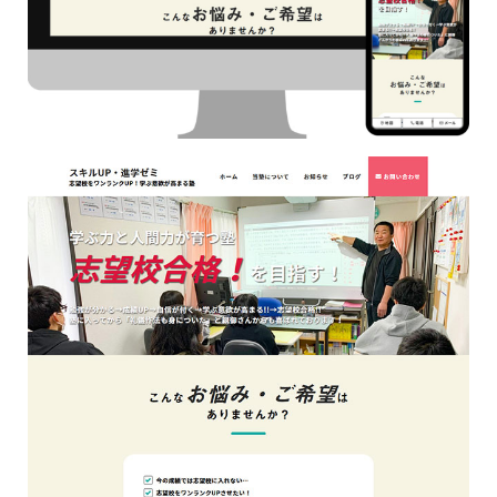
ってしまって
って行くときって8～9割方雨なんです
よね
2026.07.28