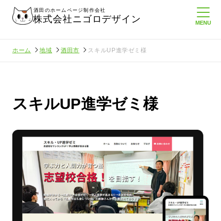
酒田のホームページ制作会社
株式会社ニゴロデザイン
ホーム
地域
酒田市
スキルUP進学ゼミ様
スキルUP進学ゼミ様
定してたより利
酒田商工会議所さんへニゴロ通信を持