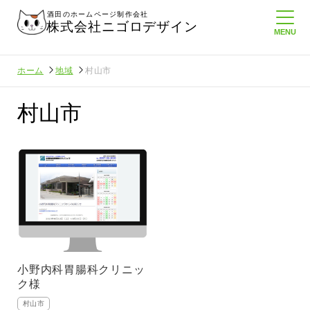
酒田のホームページ制作会社
株式会社ニゴロデザイン
ホーム
地域
村山市
村山市
小野内科胃腸科クリニッ
ク様
者さんに負けない
メンタルに来る～！想定してたより利
村山市